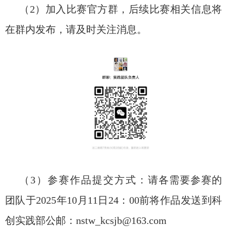
（
2
）
加入
比赛官方群
，后续比赛相关信息将
在群内发布，请及时关注消息。
（
3
）参赛作品提交方式：
请各需要参赛的
团队于
2
025
年
10
月
11
日
24
：
00
前
将作品发送到
科
创实践部公邮：
ns
tw_kcsjb@163.com