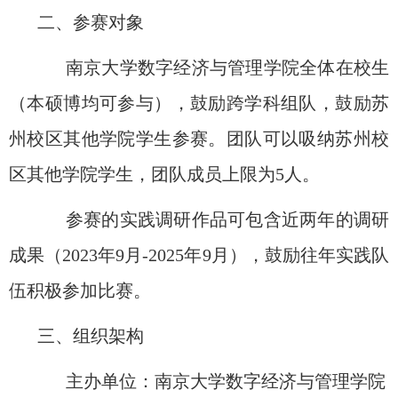
二、参赛对象
南京大学数字经济与管理学院
全体在校生
（本硕博均可参与），鼓励跨学科组队
，
鼓励苏
州校区其他学院学生参赛
。
团队可以吸纳苏州校
区其他学院学生
，
团队成员上限为
5
人
。
参赛的实践调研作品可包含
近两年的调研
成果
（
2
023
年
9
月
-
2025
年
9
月
），鼓励往年实践队
伍积极参加比赛。
三
、组织架构
主办单位：南京大学数字经济与管理学院