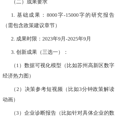
（二）
成果要求
1.
基础成果：
8000
字
-15000
字
的研究报告
（需包含政策建议章节）
2
.
成果时限：
2
023
年
9
月
-
2025
年
9
月
3.
创新成果（三选一）：
（
1
）数据可视化模型（比如苏州高新区数字
经济热力图）
（
2
）决策参考短视频（比如
3
分钟政策解读
动画）
（
3
）企业诊断报告（比如针对具体企业的数