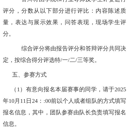
评分，分数从以下部分进行评比：内容陈述质
量
，
表达与展示效果
，
问答表现
，
现场学生评
分
。
综合评分将由报告评分和答辩评分共同决
定，
按综合得分评选特
/
一
/
二
/
三等奖
。
五、参赛方式
（
1
）有意向报名本届赛事的同学，请于
2
025
年
10
月
11
日
24
：
:00
前
以个人或者组队的方式填写
报名信息，其中，团队参赛由队长负责填写报名
信息。