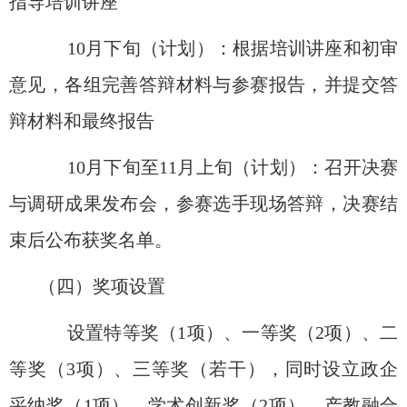
指导培训讲座
10
月下旬（计划）：根据培训讲座和初审
意见，各组完善答辩材料与参赛报告，并提交答
辩材料和最终报告
10
月下旬至
1
1
月上旬（计划）：召开决赛
与调研成果发布会，参赛选手现场答辩，决赛结
束后公布获奖名单。
（四）
奖项设置
设置
特等奖
（
1
项
）
、
一等奖
（
2
项
）
、
二
等
奖
（
3
项
）
、
三等奖
（若干），同时设立
政企
采纳奖
（
1
项），
学术创新奖
（
2
项），
产教融合