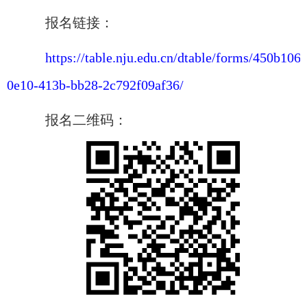
报名链接
：
https://table.nju.edu.cn/dtable/forms/450b1069
0e10-413b-bb28-2c792f09af36/
报名二维码：