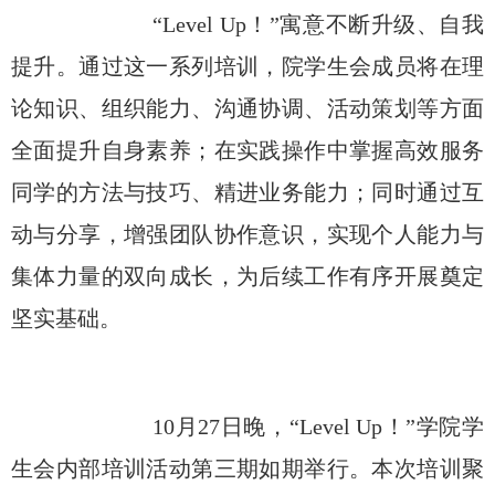
“
Level Up
！”寓意
不断升级、自我
提升
。通过这一系列培训，
院
学生会成员将在
理
论知识、组织能力、沟通协调、活动策划
等方面
全面提升自身素养；在实践操作中掌握
高效服务
同学
的方法与技巧
、
精进业务能力
；同时通过互
动与分享，增强团队协作意识，实现个人能力与
集体力量的双向成长
，
为后续工作有序开展奠定
坚实基础。
10
月
27
日晚，
“Level Up
！
”
学院学
生会内部
培训活动
第三期如期举行
。
本次培训聚