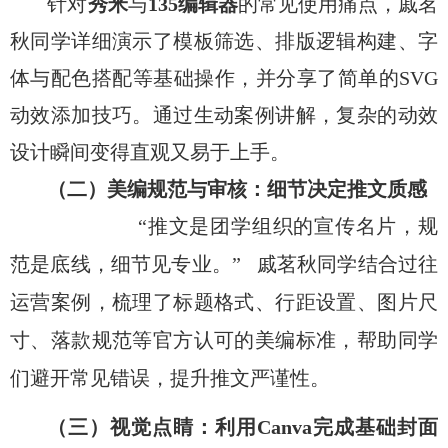
针对
秀米
与
135
编辑器
的常见使用痛点，戚茗
秋同学详细演示了模板筛选、排版逻辑构建、字
体与配色搭配等基础操作，并分享了简单的SVG
动效添加技巧。通过生动案例讲解，复杂的动效
设计瞬间变得直观又
易于
上手
。
（二）美编规范与审核：细节决定推文质感
“
推文是
团学组织
的宣传名片，
规
范是底线
，
细节见专业
。
”
戚茗秋同学结合过往
运营案例，梳理了标题格式、行距设置、图片尺
寸、落款规范等官方认可的
美编标准
，帮助同学
们避开常见错误，提升推文严谨性。
（
三
）
视觉点睛
：
利用
Canva
完成基础封面