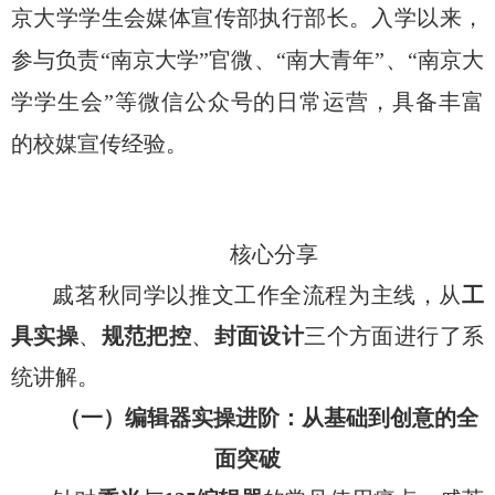
京大学学生会媒体宣传部执行部长。入学以来，
参与负责
“
南京大学
”
官微、
“
南大青年
”
、
“
南京大
学学生会
”
等微信公众号的日常运营，具备丰富
的校媒宣传经验。
核心分享
戚茗秋同学以推文工作全流程为主线，从
工
具实操
、
规范把控
、
封面设计
三个方面进行了系
统讲解。
（一）编辑器实操进阶：从基础到创意的全
面突破