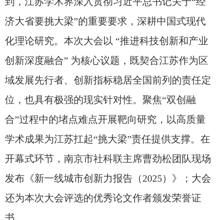
到，江苏学术界深入贯彻习近平总书记关于
“
经
济大省要挑大梁
”
的重要要求，深耕中国式现代
化理论研究。本次大会以
“
推进科技创新和产业
创新深度融合
”
为核心议题，既契合江苏作为区
域发展先行者、创新指标稳居全国前列的责任定
位，也具有极强的现实针对性。聚焦
“
双创融
合
”
过程中的堵点难点开展靶向研究，以高质量
学术成果为江苏扛起
“
挑大梁
”
责任提供支撑。
在
开幕式环节，
南京市社科联主席曹劲松团队现场
发布《新一线城市创新力
报告（
2025
）
》；大会
还为本次大会评选的优秀论文作者颁发荣誉证
书。