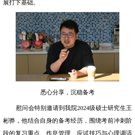
展打下基础。
悉心分享，沉稳备考
慰问会特别邀请到我院
2024
级硕士研究生王
彬骅，他结合自身的备考经历，围绕考前冲刺阶
段的
复习重点
、
作息管理
、
应试技巧
与
心理调适