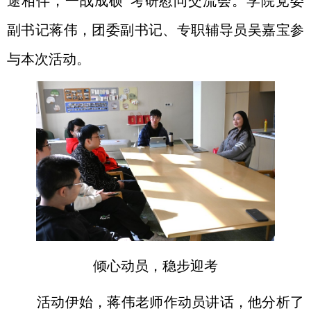
途相伴，一战成硕
”
考研慰问交流会
。学院党委
副书记
蒋伟
，团委副书记、专职辅导员
吴嘉宝
参
与本次活动。
倾心动员，稳步迎考
活动伊始，蒋伟老师作动员讲话，他分析了