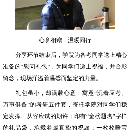
心意相赠，温暖同行
分享环节结束后，学院为备考同学送上精心
准备的
“
慰问礼包
”
，为同学们递上祝福，并合影
留念，现场洋溢着温馨而坚定的力量。
礼包虽小，却满载心意：寓意
“
沉着应考、
万事俱备
”
的考研五件套，寄托学院对同学们稳
定发挥、从容应试的期许；印有
“
金榜题名
”
字样
的礼品袋，承载着最真挚的祝愿；一枚枚暖宝